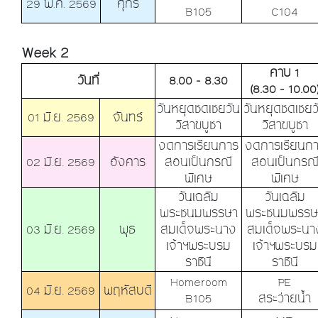
29 พ.ค. 2569
ศุกร์
B105
C104
Week 2
คาบ 1
วันที่
8.00 - 8.30
(8.30 - 10.00
วันหยุดชดเชยวัน
วันหยุดชดเชยว
01 มิ.ย. 2569
จันทร์
วิสาขบูชา
วิสาขบูชา
งดการเรียนการ
งดการเรียนก
02 มิ.ย. 2569
อังคาร
สอนเป็นกรณี
สอนเป็นกรณ
พิเศษ
พิเศษ
วันเฉลิม
วันเฉลิม
พระชนมพรรษา
พระชนมพรรษ
03 มิ.ย. 2569
พุธ
สมเด็จพระนาง
สมเด็จพระนา
เจ้าฯพระบรม
เจ้าฯพระบรม
ราชินี
ราชินี
Homeroom
PE
04 มิ.ย. 2569
พฤหัสบดี
B105
สระว่ายน้ำ